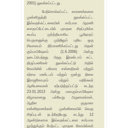
2001) துவங்கப்பட்டது .
மேற்சொல்லப்பட்ட காரணங்களை
முன்னிறுத்தி துவங்கப்பட்ட
இவ்வறக்கட்டளையின் சார்பாக ஆரணி
சைதாப்பேட்டையில் புராதன சிறப்புமிக்க
சுயம்பு மூர்த்தியாகிய பூமிநாதப்
பெருமானுக்கு முற்றிலும் புதிய ஒரு
சிவாலயம் நிர்மாணிக்கப்பட்டது அதன்
கும்பாபிஷேகம் (1.6.2006) அன்று
நடைப்பெற்றது. பிறகு இரண்டாம் கட்ட
திருப்பணிகள் துவங்கப்பட்டு அதில்
கோயிலில் பரிவார சன்னதிகள் மற்றும்
உற்சவ மண்டபம் மற்றும் மூன்று நிலை
இராஜகோபுரம் மற்றும் மதிர்சுவர்
ஆகியவைகள் ஏற்படுத்தப்பட்டு கடந்த
23.01.2013 அன்று மகாகும்பாபிஷேகா
விழாவானது பல்வேறு அருளாளர்கள்,
ஆதீன குருமகா
சன்னிதானங்கள் முன்னிலையில் வெகு
சிறப்புடன் நடந்தேறியது. கடந்து 12
ஆண்டுகளாக இவ்வறக்கட்டளை சார்பாக
நூற்றுக்கும் மேற்பட்ட புராதன கோயில்கள்