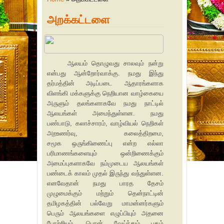
அறக்கட்டளை
ஆலயம் தொழுவது சாலவும் நன்று
என்பது ஆன்றோர்வாக்கு. நமது இந்து
தர்மத்தின் அடிப்படை ஆதாரங்களாக
விளங்கி மக்களுக்கு நெறியான வாழ்கையை
அருளும் தலங்களாகவே நமது நாட்டில்
ஆலயங்கள் அமைந்துள்ளன. நமது
பண்பாடு, கலாச்சாரம், வாழ்வியல் நெறிகள்
அறஉணர்வு, கலைத்திறமை,
சமூக ஒருங்கிணைப்பு என்ற எல்லா
பரிமாணங்களையும் ஒன்றிணைக்கும்
அமைப்புகளாகவே நம்முடைய ஆலயங்கள்
பண்டைக் காலம் முதல் இருந்து வந்துள்ளன.
எனவேதான் நமது பாரத தேசம்
முழுமைக்கும் மற்றும் தென்நாட்டின்
தமிழகத்தின் பல்வேறு மாமன்னர்களும்
பெரும் ஆலயங்களை எழுப்பியும் அதனை
போற்றியும், பொன் வேய்ந்தும் புகழ்