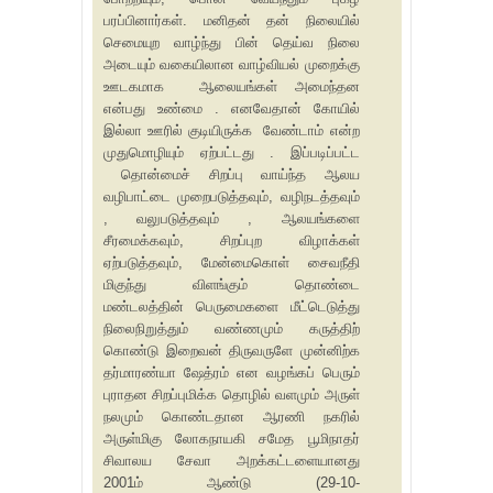
பரப்பினார்கள். மனிதன் தன் நிலையில்
செமையுற வாழ்ந்து பின் தெய்வ நிலை
அடையும் வகையிலான வாழ்வியல் முறைக்கு
ஊடகமாக ஆலையங்கள் அமைந்தன
என்பது உண்மை . எனவேதான் கோயில்
இல்லா ஊரில் குடியிருக்க வேண்டாம் என்ற
முதுமொழியும் ஏற்பட்டது . இப்படிப்பட்ட
தொன்மைச் சிறப்பு வாய்ந்த ஆலய
வழிபாட்டை முறைபடுத்தவும், வழிநடத்தவும்
, வலுபடுத்தவும் , ஆலயங்களை
சீரமைக்கவும், சிறப்புற விழாக்கள்
ஏற்படுத்தவும், மேன்மைகொள் சைவநீதி
மிகுந்து விளங்கும் தொண்டை
மண்டலத்தின் பெருமைகளை மீட்டெடுத்து
நிலைநிறுத்தும் வண்ணமும் கருத்திற்
கொண்டு இறைவன் திருவருளே முன்னிற்க
தர்மாரண்யா ஷேத்ரம் என வழங்கப் பெரும்
புராதன சிறப்புமிக்க தொழில் வளமும் அருள்
நலமும் கொண்டதான ஆரணி நகரில்
அருள்மிகு லோகநாயகி சமேத பூமிநாதர்
சிவாலய சேவா அறக்கட்டளையானது
2001ம் ஆண்டு (29-10-